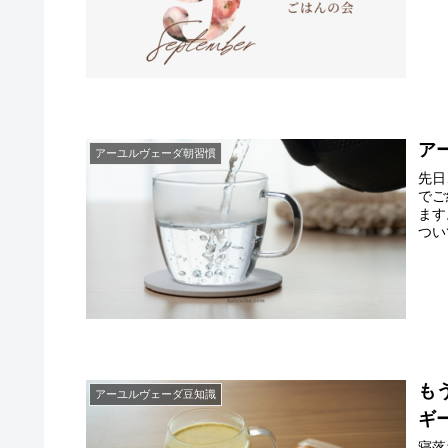
ア
アーユルヴェーダ朝習慣
先日
でご
ます
つい
も
アーユルヴェーダ豆知識
ギ
寝落