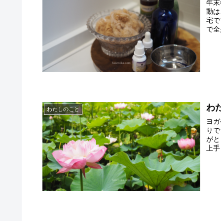
年末
動は
宅で
で全
わ
わたしのこと
ヨガ
りで
がと
上手