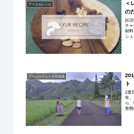
＜
アーユルレシピ
の
妊活
チャ
材料
シュ
2
アーユルヴェーダ豆知識
ト
2度
年。
ら、
形態