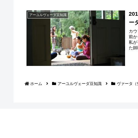
2
アーユルヴェーダ豆知識
ー
カウ
前か
私が
た師
ホーム
アーユルヴェーダ豆知識
ヴァータ（