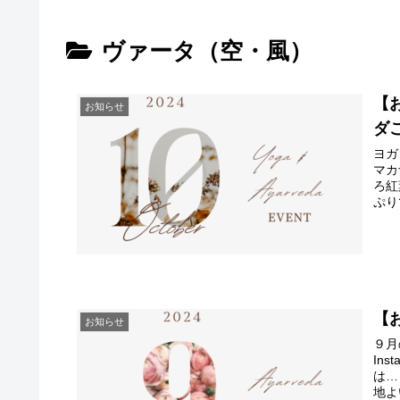
ヴァータ（空・風）
【
お知らせ
ダご
ヨガ
マカ
ろ紅
ぷり
【
お知らせ
９月
In
は…
地よ