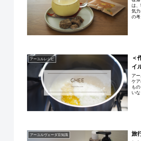
は、
気力
の考
＜
アーユルレシピ
イ
アー
ケア
もの
いな
旅
アーユルヴェーダ豆知識