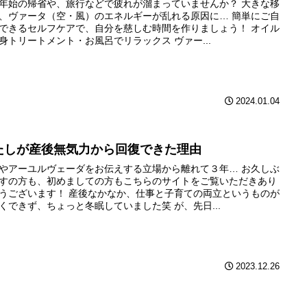
年始の帰省や、旅行などで疲れが溜まっていませんか？ 大きな移
、ヴァータ（空・風）のエネルギーが乱れる原因に… 簡単にご自
できるセルフケアで、自分を慈しむ時間を作りましょう！ オイル
身トリートメント・お風呂でリラックス ヴァー...
2024.01.04
たしが産後無気力から回復できた理由
やアーユルヴェーダをお伝えする立場から離れて３年… お久しぶ
すの方も、初めましての方もこちらのサイトをご覧いただきあり
うございます！ 産後なかなか、仕事と子育ての両立というものが
くできず、ちょっと冬眠していました笑 が、先日...
2023.12.26