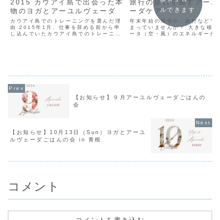
2015 カウアイ島で出会った本
旅行の疲れを癒すアーユ
ルできます
物のヨガとアーユルヴェーダ
ーダケア
カウアイ島でのトレーニングを選んだ理
年末年始の帰省や、旅行などで
由 2015年1月、仕事を辞める前から申
まっていませんか？ 大きな移動
し込んでいたカウアイ島でのトレーニン
ータ（空・風）のエネルギーが
グに参加しました。 私がこのトレーニン
因に… 簡単にご自宅でできるセ
グを選んだのは、色々と検索している中
で、自分を慈しむ時間を作りま
で見つけた師匠 Myra の穏やかな笑顔の
オイルで全身トリートメント・
写真に惹かれ...
リラックス ヴァー...
【お知らせ】９月アーユルヴェーダごはんの
会
【お知らせ】10月13日（Sun）ヨガとアーユ
ルヴェーダごはんの会 in 青根
コメント